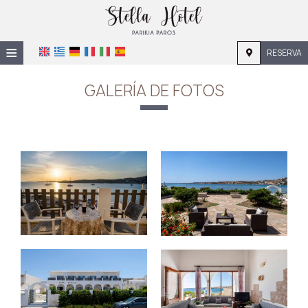
≡
RESERVA
INICIO
GALERÍA DE FOTOS
UBICACIÓN
ALOJAMIENTO
INSTALACIONES
GALERÍA DE FOTOS
INVESTIGACIÓN
CONTACTO