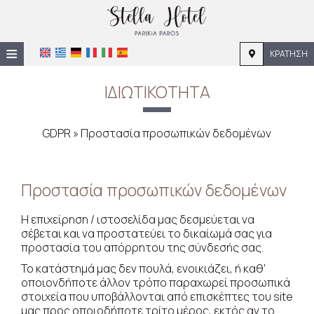
≡
ΚΡΆΤΗΣΗ
ΑΡΧΙΚΉ
ΙΔΙΩΤΙΚΌΤΗΤΑ
ΤΟΠΟΘΕΣΊΑ
GDPR » Προστασία προσωπικών δεδομένων
ΔΙΑΜΟΝΉ
ΠΑΡΟΧΈΣ
Προστασία προσωπικών δεδομένων
ΦΩΤΟΓΡΑΦΊΕΣ
Η επιχείρηση / ιστοσελίδα μας δεσμεύεται να
ΖΉΤΗΣΗ
σέβεται και να προστατεύει το δικαίωμά σας για
προστασία του απόρρητου της σύνδεσής σας.
ΕΠΙΚΟΙΝΩΝΊΑ
Το κατάστημά μας δεν πουλά, ενοικιάζει, ή καθ'
οποιονδήποτε άλλον τρόπο παραχωρεί προσωπικά
στοιχεία που υποβάλλονται από επισκέπτες του site
μας προς οποιοδήποτε τρίτο μέρος, εκτός αν το